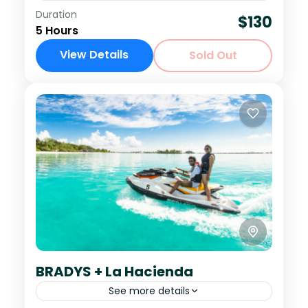
Duration
Siente la emoción de conducir un
$130
5 Hours
ATV por los senderos rurales de
View Details
Roatán y termina tu recorrido en el
Sold Out
corazón de la isla: La Hacienda...
Easy
BRADYS + La Hacienda
See more details