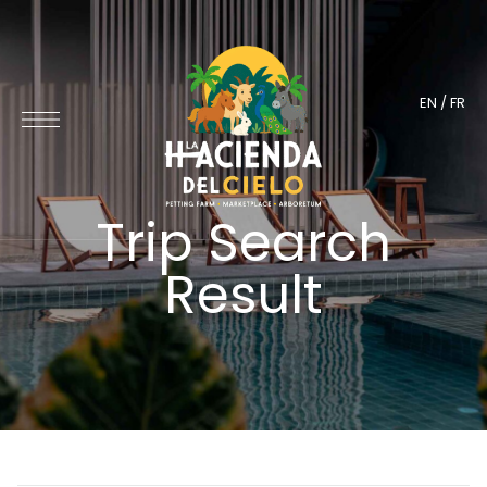
EN
/
FR
Trip Search
Result