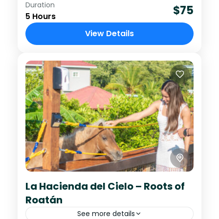
Duration
Una travesía para el alma, la mente
$75
5 Hours
y los sentidos.Explora la esencia de
View Details
Roatán con una combinación
perfecta: conexión con la tierra,
Easy
cultura viva y...
La Hacienda del Cielo – Roots of
Roatán
See more details