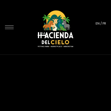
EN
/
FR