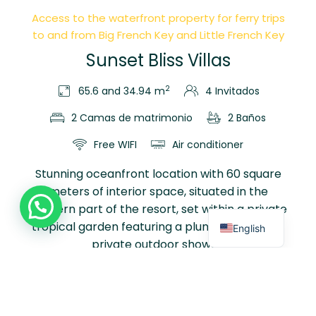
Access to the waterfront property for ferry trips
to and from Big French Key and Little French Key
Sunset Bliss Villas
2
65.6 and 34.94 m
4 Invitados
2 Camas de matrimonio
2 Baños
Free WIFI
Air conditioner
Stunning oceanfront location with 60 square
meters of interior space, situated in the
western part of the resort, set within a private
tropical garden featuring a plunge pool and a
English
private outdoor shower.
Discover More