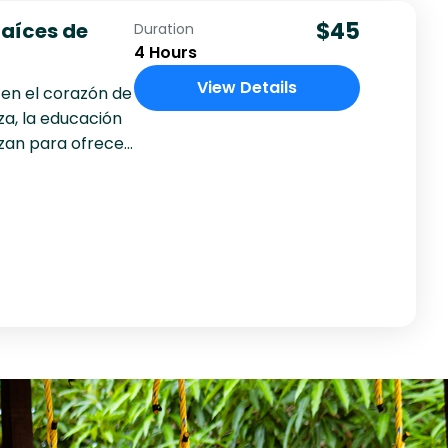
$45
Raíces de
Duration
4 Hours
View Details
l en el corazón de
za, la educación
azan para ofrecer