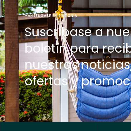
MANTÉNGASE EN SINTONÍA
Suscríbase a nue
boletín para recib
nuestras noticias
ofertas y promoc