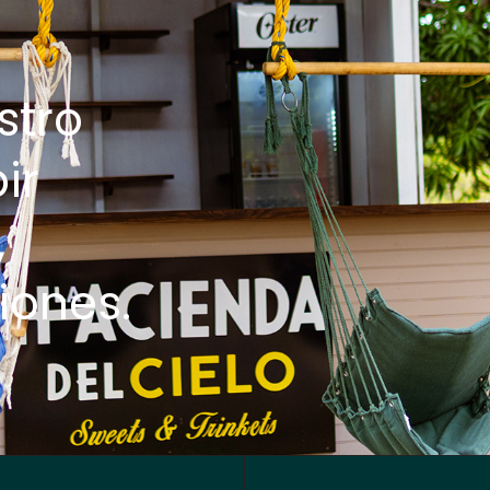
stro
ir
,
iones.