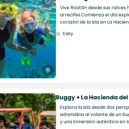
Vive Roatán desde sus raíces 
arrecifes.Comienza el día expl
corazón de la isla en La Hacien
naturaleza, animales, tradicione
Easy
Buggy + La Hacienda del
Explora la isla desde dos persp
adrenalina al volante de un b
y una inmersión auténtica en l
naturaleza de Roatán...