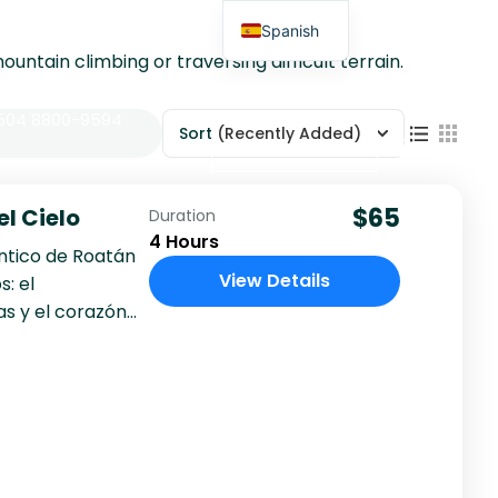
Spanish
ountain climbing or traversing difficult terrain.
+504 8800-9594
Sort
(Recently Added)
Reserve Ahora
$65
l Cielo
Duration
4 Hours
ntico de Roatán
View Details
: el
as y el corazón
el...