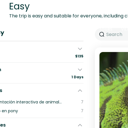
Easy
The trip is easy and suitable for everyone, including c
INICIO
ACERCA DE NOSOTROS
TOURS
VIL
By
CONTACTO
$135
n
1 Days
es
Alimentación interactiva de animales (con biberón)
7
 en pony
7
ies