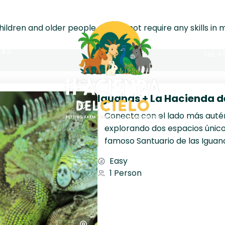
hildren and older people. It does not require any skills in m
LAS
Tel: 
Iguanas + La Hacienda de
Conecta con el lado más auté
explorando dos espacios únicos
famoso Santuario de las Iguan
cultural de la isla, La Hacienda d
Easy
1 Person