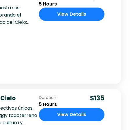
5 Hours
hasta sus
View Details
orando el
da del Cielo:
s y...
$135
 Cielo
Duration
5 Hours
ectivas únicas:
View Details
uggy todoterreno
a cultura y