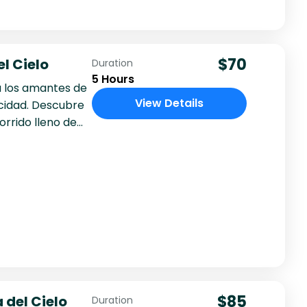
$70
l Cielo
Duration
5 Hours
 los amantes de
View Details
ticidad. Descubre
orrido lleno de
$85
 del Cielo
Duration