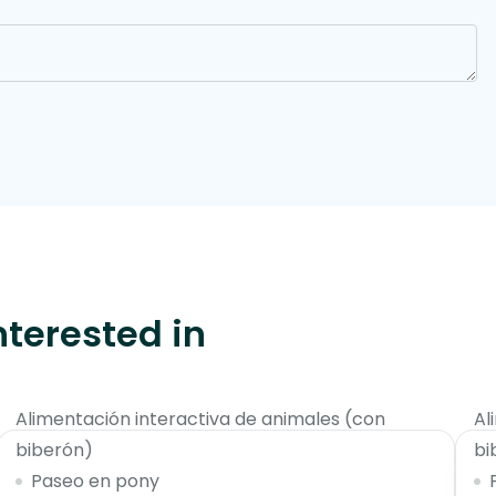
nterested in
$70
Alimentación interactiva de animales (con
Al
biberón)
bi
Paseo en pony