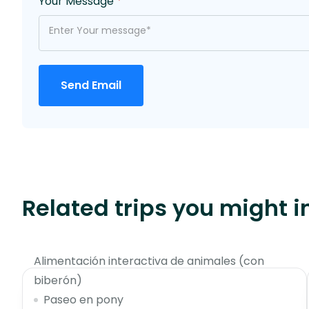
Your Message
*
Send Email
Related trips you might i
$85
Alimentación interactiva de animales (con
biberón)
Paseo en pony