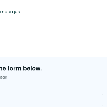
 embarque
he form below.
atán