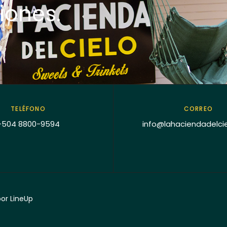
iones.
TELÉFONO
CORREO
+504 8800-9594
info@lahaciendadelci
por
LineUp