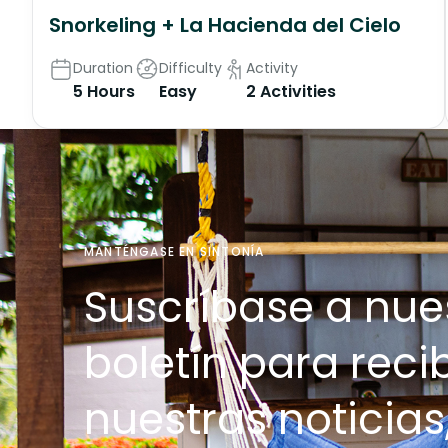
Snorkeling + La Hacienda del Cielo
Duration
Difficulty
Activity
5 Hours
Easy
2 Activities
MANTÉNGASE EN SINTONÍA
Suscríbase a nue
boletín para recib
nuestras noticias