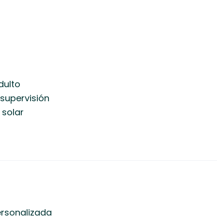
dulto
 supervisión
 solar
ersonalizada