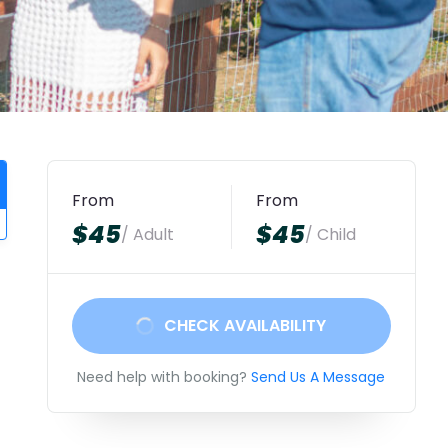
From
From
$45
$45
/ Adult
/ Child
CHECK AVAILABILITY
Need help with booking?
Send Us A Message