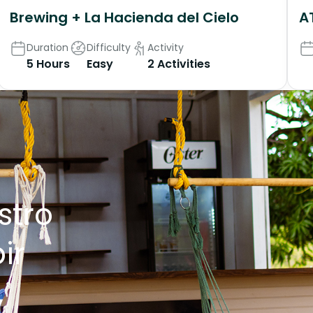
Brewing + La Hacienda del Cielo
A
Duration
Difficulty
Activity
5 Hours
Easy
2 Activities
stro
ir
,