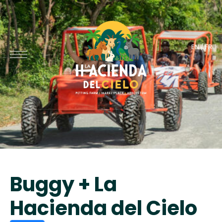
EN
/
FR
Buggy + La
Hacienda del Cielo