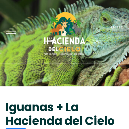
EN
/
FR
Iguanas + La
Hacienda del Cielo