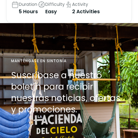
Duration
Difficulty
Activity
5 Hours
Easy
2 Activities
MANTÉNGASE EN SINTONÍA
Suscríbase a nuestro
boletín para recibir
nuestras noticias, ofertas
y promociones.