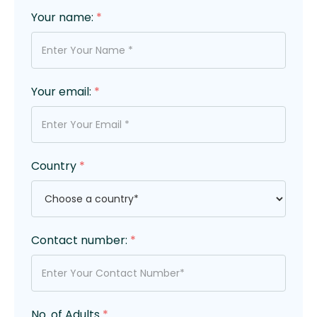
Your name:
*
Your email:
*
Country
*
Contact number:
*
No. of Adults
*