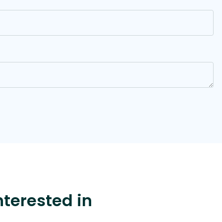
nterested in
$65