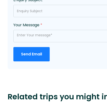
Your Message
*
Send Email
Related trips you might i
$85