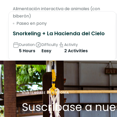
Alimentación interactiva de animales (con
biberón)
Paseo en pony
Snorkeling + La Hacienda del Cielo
Duration
Difficulty
Activity
5 Hours
Easy
2 Activities
MANTÉNGASE EN SINTONÍA
Suscríbase a nue