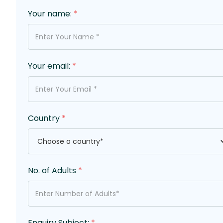
Your name:
*
Your email:
*
Country
*
No. of Adults
*
Enquiry Subject:
*