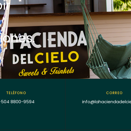
ir
,
iones.
TELÉFONO
CORREO
+504 8800-9594
info@lahaciendadelci