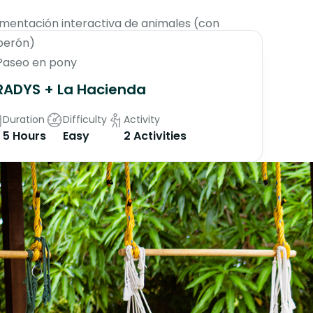
imentación interactiva de animales (con
berón)
Paseo en pony
RADYS + La Hacienda
Duration
Difficulty
Activity
5 Hours
Easy
2 Activities