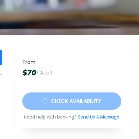
From
$70
/ Adult
CHECK AVAILABILITY
n
Need help with booking?
Send Us A Message