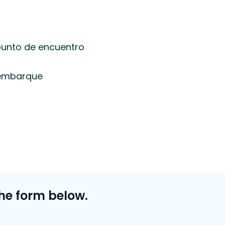
 punto de encuentro
 embarque
he form below.