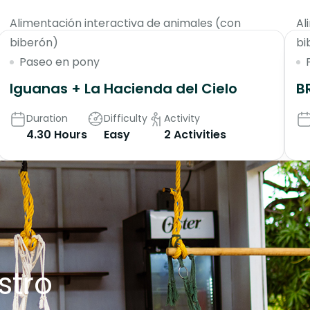
Alimentación interactiva de animales (con
Al
biberón)
bi
Paseo en pony
Iguanas + La Hacienda del Cielo
B
Duration
Difficulty
Activity
4.30 Hours
Easy
2 Activities
stro