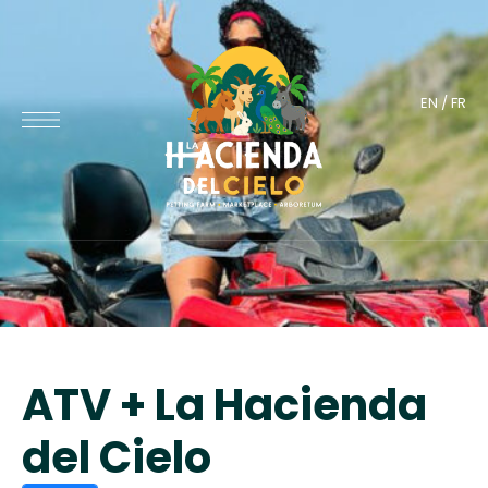
EN
/
FR
ATV + La Hacienda
del Cielo