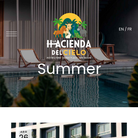
EN
/
FR
Summer
ABR
26