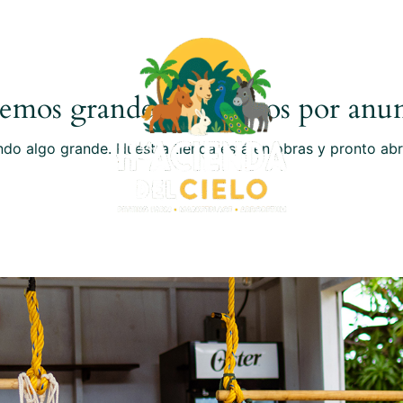
LAS
T
emos grandes proyectos por anun
do algo grande. Nuestra tienda está en obras y pronto abr