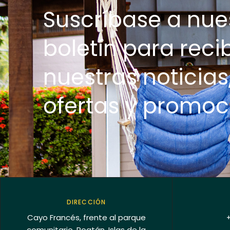
Suscríbase a nue
boletín para recib
nuestras noticias
ofertas y promoc
DIRECCIÓN
Cayo Francés, frente al parque
comunitario, Roatán, Islas de la