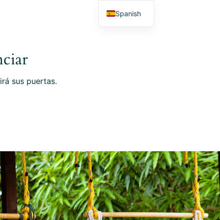
Spanish
el: +504 8800-9594
ciar
Reserve Ahora
irá sus puertas.