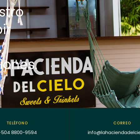
stro
ir
,
iones.
TELÉFONO
CORREO
+504 8800-9594
info@lahaciendadelci