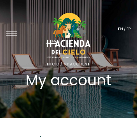
EN
/
FR
INICIO
/ MY ACCOUNT
My account