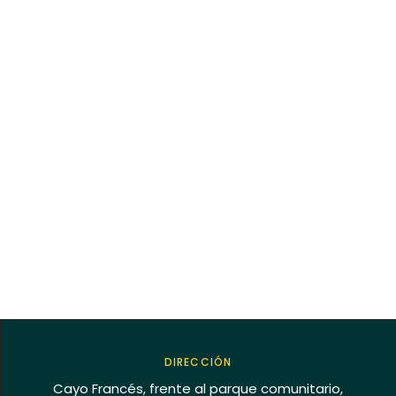
MANTÉNGASE EN SINTONÍA
Suscríbase a nuestro
boletín para recibir
nuestras noticias, ofertas
y promociones.
DIRECCIÓN
Cayo Francés, frente al parque comunitario,